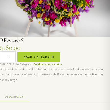
BFA 2626
$
180.00
BFA
2626
AÑADIR AL CARRITO
CANTIDAD
SKU:
BFA 2626
Categoría:
Condolencias, velorios
Sofisticada ofrenda floral en forma de corona en pedestal de madera con una
decoración de orquídeas acompañadas de flores de verano en degradé en un
estilo vintage.
DESCRIPCIÓN