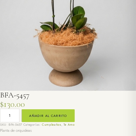
BFA-5457
$
130.00
BFA-
5457
AÑADIR AL CARRITO
CANTIDAD
SKU:
BFA-5457
Categorías:
Cumpleaños
,
Te Amo
Planta de orquideas