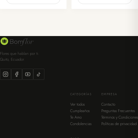
Flores que hablan por ti.
Quito, Ecuador.
CATEGORÍAS
EMPRESA
Ver todos
Contacto
Cumpleaños
Preguntas Frecuentes
Te Amo
Términos y Condiciones
Condolencias
Políticas de privacidad