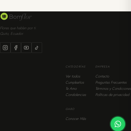
Flores que hablan por ti.
Quito, Ecuador.
CATEGORÍAS
EMPRESA
Ver todos
Contacto
Cumpleaños
Preguntas Frecuentes
Te Amo
Términos y Condiciones
Condolencias
Políticas de privacidad
GABO
Conocer Más