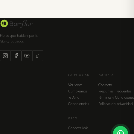
Flores que hablan por ti.
Quito, Ecuador.
CATEGORÍAS
EMPRESA
Ver todos
Contacto
Cumpleaños
Preguntas Frecuentes
Te Amo
Términos y Condiciones
Condolencias
Políticas de privacidad
GABO
Conocer Más