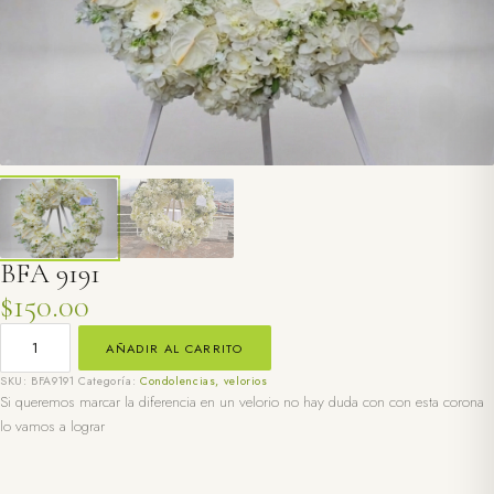
BFA 9191
$
150.00
BFA
9191
AÑADIR AL CARRITO
CANTIDAD
SKU:
BFA9191
Categoría:
Condolencias, velorios
Si queremos marcar la diferencia en un velorio no hay duda con con esta corona
lo vamos a lograr