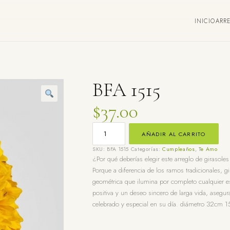
INICIO
ARR
BFA 1515
$
37.00
BFA
1515
AÑADIR AL CARRITO
CANTIDAD
SKU:
BFA 1515
Categorías:
Cumpleaños
,
Te Amo
¿Por qué deberías elegir este arreglo de girasol
Porque a diferencia de los ramos tradicionales, 
geométrica que ilumina por completo cualquier esp
positiva y un deseo sincero de larga vida, aseg
celebrado y especial en su día. diámetro 32cm 15