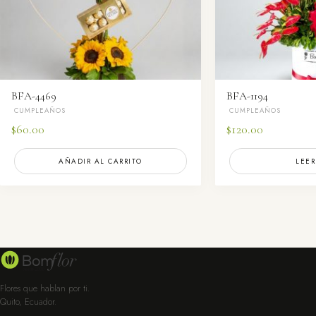
BFA-4469
BFA-1194
CUMPLEAÑOS
CUMPLEAÑOS
$
60.00
$
120.00
AÑADIR AL CARRITO
LEER
Flores que hablan por ti.
Quito, Ecuador.