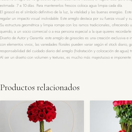
estimada: 7 a 10 días. Para mantenerlos frescos coloca agua limpia cada día.
El girasol es el símbolo definitivo de la luz, la vitalidad y las buenas energías. 
regalar un impacto visual inolvidable. Este arreglo destaca por su fuerza visual y s
Su estructura geométrica y limpia rompe con los ramos tradicionales, ofreciendo u
querido, a un socio comercial o a esa persona especial a la que quieres recordarle
Diseño de Autor y Garantía: este arreglo de girasoles es una creación exclusiva e 
con elementos vivos, las variedades florales pueden variar según el stock diario, ga
responsabilidad del cuidado diario del arreglo (hidratación y colocación de agua) t
Al ser un diseño con volumen y texturas, es mucho más majestuoso e imponente e
Productos relacionados