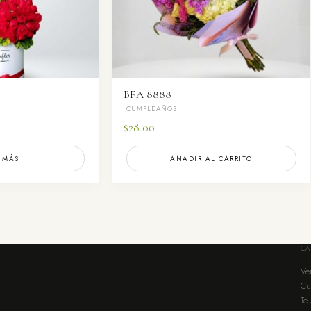
BFA 8888
CUMPLEAÑOS
$
28.00
 MÁS
AÑADIR AL CARRITO
CA
Ve
Cu
Te