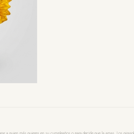
egrar a quien más quieres en su cumpleaños o para decirle que la amas. Los girasol