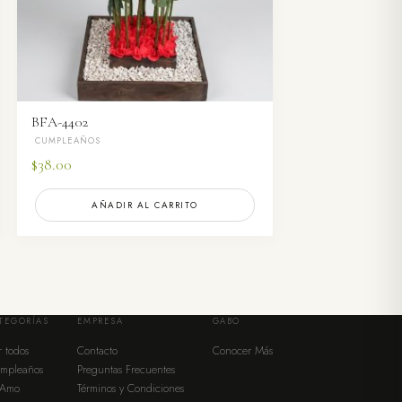
BFA-4402
CUMPLEAÑOS
$
38.00
AÑADIR AL CARRITO
TEGORÍAS
EMPRESA
GABO
r todos
Contacto
Conocer Más
mpleaños
Preguntas Frecuentes
 Amo
Términos y Condiciones