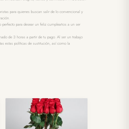
oristas para quienes buscan salir de lo convencional y
ración.
o perfecto para desear un feliz cumpleaños a un ser
ado de 3 horas a partir de tu pago. Al ser un trabajo
as estas políticas de sustitución, así como la