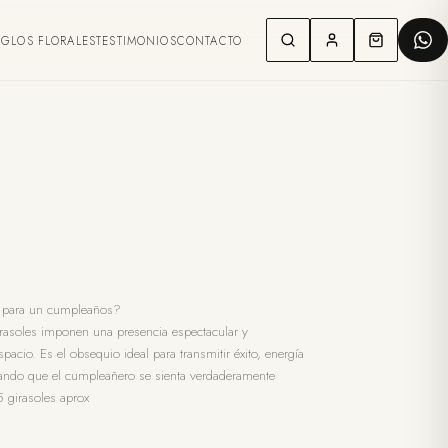
EGLOS FLORALES
TESTIMONIOS
CONTACTO
es para un cumpleaños?
girasoles imponen una presencia espectacular y
acio. Es el obsequio ideal para transmitir éxito, energía
urando que el cumpleañero se sienta verdaderamente
 girasoles aprox