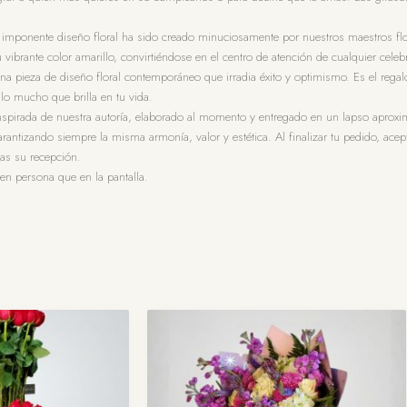
Este imponente diseño floral ha sido creado minuciosamente por nuestros maestros fl
u vibrante color amarillo, convirtiéndose en el centro de atención de cualquier celeb
na pieza de diseño floral contemporáneo que irradia éxito y optimismo. Es el regal
 lo mucho que brilla en tu vida.
inspirada de nuestra autoría, elaborado al momento y entregado en un lapso aproxim
rantizando siempre la misma armonía, valor y estética. Al finalizar tu pedido, acept
ras su recepción.
n persona que en la pantalla.